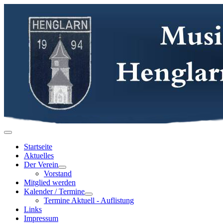
Startseite
Aktuelles
Der Verein
Vorstand
Mitglied werden
Kalender / Termine
Termine Aktuell - Auflistung
Links
Impressum