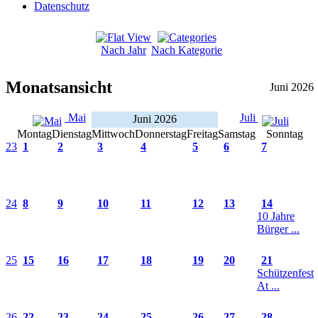
Datenschutz
Nach Jahr
Nach Kategorie
Monatsansicht
Juni 2026
Mai
Juli
Juni 2026
Montag
Dienstag
Mittwoch
Donnerstag
Freitag
Samstag
Sonntag
23
1
2
3
4
5
6
7
24
8
9
10
11
12
13
14
10 Jahre
Bürger ...
25
15
16
17
18
19
20
21
Schützenfest
At ...
26
22
23
24
25
26
27
28