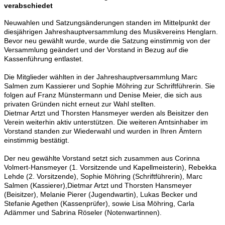
verabschiedet
Neuwahlen und Satzungsänderungen standen im Mittelpunkt der
diesjährigen
Jahreshauptversammlung des Musikvereins Henglarn.
Bevor neu gewählt
wurde, wurde die Satzung einstimmig von der
Versammlung
geändert und der Vorstand in Bezug auf die
Kassenführung entlastet.
Die Mitglieder wählten in der Jahreshauptversammlung Marc
Salmen zum Kassierer
und Sophie Möhring zur Schriftführerin. Sie
folgen au
f Franz Münstermann und
Denise Meier, die sich aus
privaten Gründen nicht erneut zur Wahl stellten.
Dietmar
Artzt und Thorsten Hansmeyer werden als Beisitzer den
Verein weiterhin aktiv
unterstützen. Die weiteren Amtsinhaber im
Vorstand standen zur Wiederwa
hl und
wurden in Ihren Ämtern
einstimmig bestätigt.
Der neu gewählte Vorstand setzt sich zusammen aus Corinna
Volmert
-
Hansmeyer
(1. Vorsitzende und Kapellmeisterin), Rebekka
Lehde (2. Vorsitzende), Sophie
Möhring (Schriftführerin), Marc
Salmen (Kassierer),
Dietmar Artzt und Thorsten
Hansmeyer
(Beisitzer), Melanie Pierer (Jugendwartin), Lukas Becker und
Stefanie
Agethen (Kassenprüfer), sowie Lisa Möhring, Carla
Adämmer und Sabrina Röseler
(Notenwartinnen).