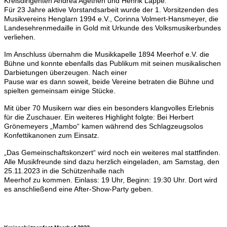
Kreisdirigenten Andrea Agethen und Henrik Lappe.
Für 23 Jahre aktive Vorstandsarbeit wurde der 1. Vorsitzenden des
Musikvereins Henglarn 1994 e.V., Corinna Volmert-Hansmeyer, die
Landesehrenmedaille in Gold mit Urkunde des Volksmusikerbundes
verliehen.
Im Anschluss übernahm die Musikkapelle 1894 Meerhof e.V. die
Bühne und konnte ebenfalls das Publikum mit seinen musikalischen
Darbietungen überzeugen. Nach einer
Pause war es dann soweit, beide Vereine betraten die Bühne und
spielten gemeinsam einige Stücke.
Mit über 70 Musikern war dies ein besonders klangvolles Erlebnis
für die Zuschauer. Ein weiteres Highlight folgte: Bei Herbert
Grönemeyers „Mambo“ kamen während des Schlagzeugsolos
Konfettikanonen zum Einsatz.
„Das Gemeinschaftskonzert“ wird noch ein weiteres mal stattfinden.
Alle Musikfreunde sind dazu herzlich eingeladen, am Samstag, den
25.11.2023 in die Schützenhalle nach
Meerhof zu kommen. Einlass: 19 Uhr, Beginn: 19:30 Uhr. Dort wird
es anschließend eine After-Show-Party geben.