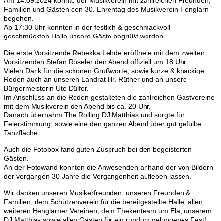
Am 14.09.2024 konnte der Musikverein mit zahlreichen Freunden,
Familien und Gästen den 30. Ehrentag des Musikverein Henglarn
begehen.
Ab 17:30 Uhr konnten in der festlich & geschmackvoll
geschmückten Halle unsere Gäste begrüßt werden.
Die erste Vorsitzende Rebekka Lehde eröffnete mit dem zweiten
Vorsitzenden Stefan Röseler den Abend offiziell um 18 Uhr.
Vielen Dank für die schönen Grußworte, sowie kurze & knackige
Reden auch an unseren Landrat Hr. Rüther und an unsere
Bürgermeisterin Ute Dülfer.
Im Anschluss an die Reden gestalteten die zahlreichen Gastvereine
mit dem Musikverein den Abend bis ca. 20 Uhr.
Danach übernahm The Rolling DJ Matthias und sorgte für
Feierstimmung, sowie eine den ganzen Abend über gut gefüllte
Tanzfläche.
Auch die Fotobox fand guten Zuspruch bei den begeisterten
Gästen.
An der Fotowand konnten die Anwesenden anhand der von Bildern
der vergangen 30 Jahre die Vergangenheit aufleben lassen.
Wir danken unseren Musikerfreunden, unseren Freunden &
Familien, dem Schützenverein für die bereitgestellte Halle, allen
weiteren Henglarner Vereinen, dem Thekenteam um Ela, unserem
DJ Matthias sowie allen Gästen für ein rundum gelungenes Fest!