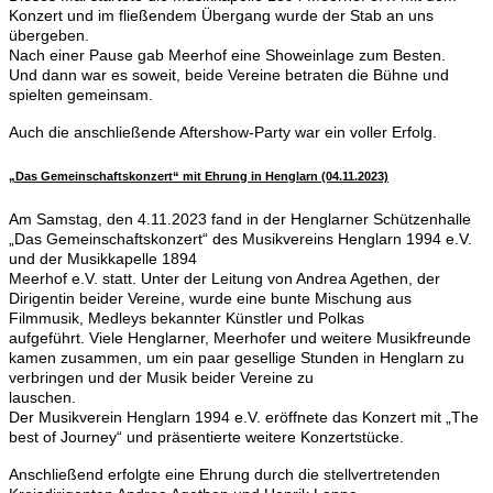
Konzert und im fließendem Übergang wurde der Stab an uns
übergeben.
Nach einer Pause gab Meerhof eine Showeinlage zum Besten.
Und dann war es
soweit, beide Vereine betraten die Bühne und
spielten gemeinsam.
Auch die anschließende Aftershow-Party war ein voller Erfolg.
„Das Gemeinschaftskonzert“ mit Ehrung in Henglarn (04.11.2023)
Am Samstag, den 4.11.2023 fand in der Henglarner Schützenhalle
„Das Gemeinschaftskonzert“ des Musikvereins Henglarn 1994 e.V.
und der Musikkapelle 1894
Meerhof e.V. statt. Unter der Leitung von Andrea Agethen, der
Dirigentin beider Vereine, wurde eine bunte Mischung aus
Filmmusik, Medleys bekannter Künstler und Polkas
aufgeführt. Viele Henglarner, Meerhofer und weitere Musikfreunde
kamen zusammen, um ein paar gesellige Stunden in Henglarn zu
verbringen und der Musik beider Vereine zu
lauschen.
Der Musikverein Henglarn 1994 e.V. eröffnete das Konzert mit „The
best of Journey“ und präsentierte weitere Konzertstücke.
Anschließend erfolgte eine Ehrung durch die stellvertretenden