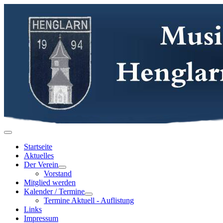
Startseite
Aktuelles
Der Verein
Vorstand
Mitglied werden
Kalender / Termine
Termine Aktuell - Auflistung
Links
Impressum